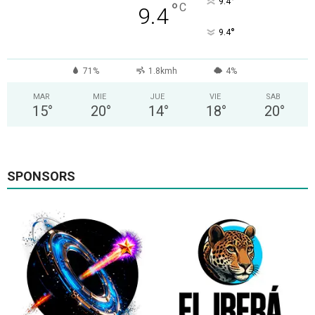
°
9.4
°
C
9.4
°
9.4
71%
1.8kmh
4%
MAR
MIE
JUE
VIE
SAB
15
°
20
°
14
°
18
°
20
°
SPONSORS