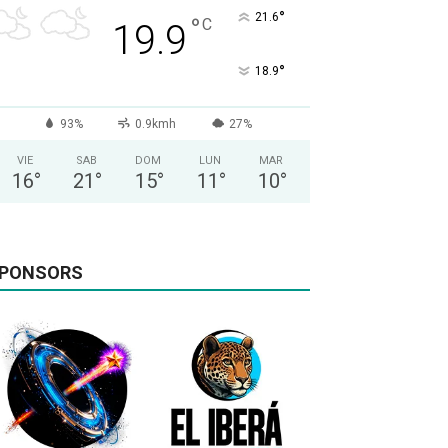
°
21.6
°
C
19.9
°
18.9
93%
0.9kmh
27%
VIE
SAB
DOM
LUN
MAR
16
°
21
°
15
°
11
°
10
°
PONSORS