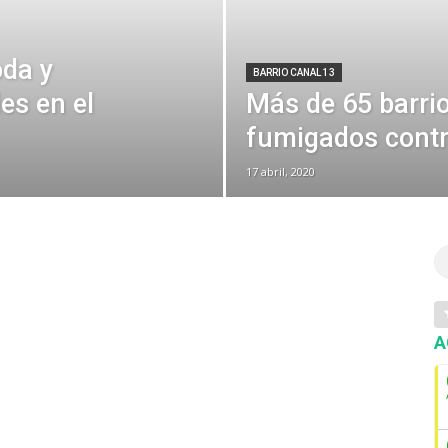
oda y
BARRIO CANAL 13
es en el
Más de 65 barri
fumigados contr
17 abril, 2020
A