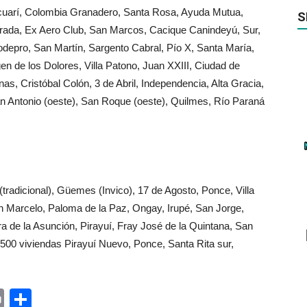
cuarí, Colombia Granadero, Santa Rosa, Ayuda Mutua,
S
trada, Ex Aero Club, San Marcos, Cacique Canindeyú, Sur,
odepro, San Martín, Sargento Cabral, Pío X, Santa María,
en de los Dolores, Villa Patono, Juan XXIII, Ciudad de
nas, Cristóbal Colón, 3 de Abril, Independencia, Alta Gracia,
 Antonio (oeste), San Roque (oeste), Quilmes, Río Paraná
(tradicional), Güemes (Invico), 17 de Agosto, Ponce, Villa
n Marcelo, Paloma de la Paz, Ongay, Irupé, San Jorge,
 de la Asunción, Pirayuí, Fray José de la Quintana, San
 500 viviendas Pirayuí Nuevo, Ponce, Santa Rita sur,
ger
rest
ail
Print
Share