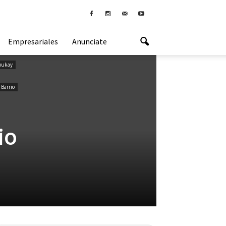
Empresariales
Anunciate
pukay
 Barrio
io