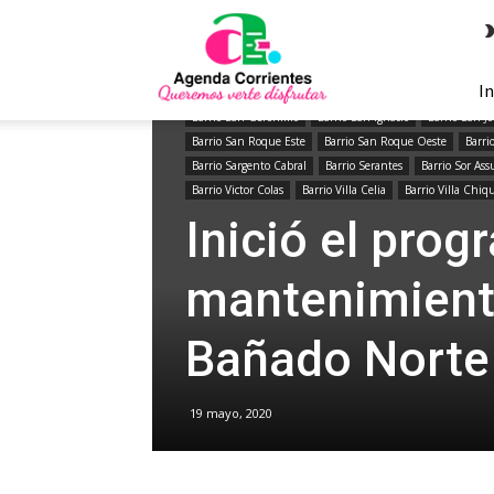
Agenda
Barrio Nuevo Nuestra Sra. del Asunción
Barrio Ongay
Corrientes
Barrio Pirayuí Nuevo
Barrio Placido Martinez
Barrio 
Barrio Pueblito de Buenos Aires
Barrio Pujol
Barrio Q
In
Barrio Residencial Santa Rosa
Barrio Rio Parana
Barr
Barrio San Gerónimo
Barrio San Ignacio
Barrio San Jo
Barrio San Roque Este
Barrio San Roque Oeste
Barri
Barrio Sargento Cabral
Barrio Serantes
Barrio Sor Ass
Barrio Victor Colas
Barrio Villa Celia
Barrio Villa Chiq
Inició el pro
mantenimiento
Bañado Norte
19 mayo, 2020