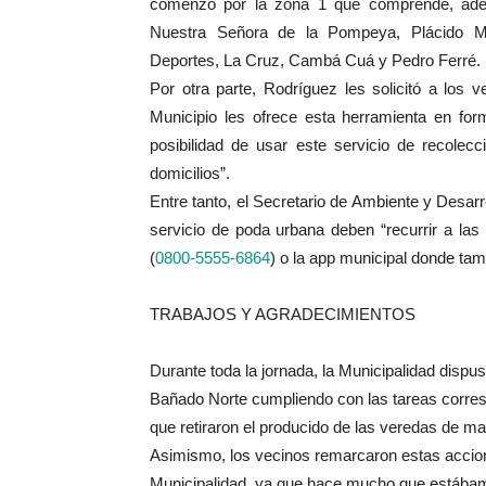
comenzó por la zona 1 que comprende, adem
Nuestra Señora de la Pompeya, Plácido Mar
Deportes, La Cruz, Cambá Cuá y Pedro Ferré.
Por otra parte, Rodríguez les solicitó a los 
Municipio les ofrece esta herramienta en form
posibilidad de usar este servicio de recolec
domicilios”.
Entre tanto, el Secretario de Ambiente y Desar
servicio de poda urbana deben “recurrir a las 
(
0800-5555-6864
) o la app municipal donde tam
TRABAJOS Y AGRADECIMIENTOS
Durante toda la jornada, la Municipalidad dispus
Bañado Norte cumpliendo con las tareas corre
que retiraron el producido de las veredas de m
Asimismo, los vecinos remarcaron estas accio
Municipalidad, ya que hace mucho que estábamos