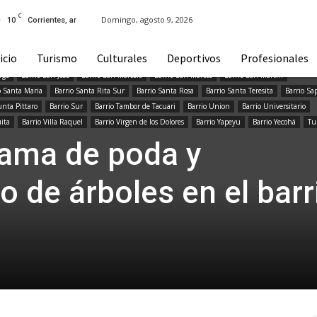
Barrio Paloma de la Paz
Barrio Patono
Barrio Pedro Ferre
Barrio Pío X
Barrio Pirayui
C
10
Domingo, agosto 9, 2026
Corrientes, ar
Pompeya
Barrio Ponce
Barrio Popular
Barrio Primera Junta
Barrio Progreso
uilmes
Barrio Quinta Ferre
Barrio Quintana
Barrio Rep. de Venezuela
icio
Turismo
Culturales
Deportivos
Profesionales
io Samela
Barrio San Antonio Este
Barrio San Antonio Oeste
Barrio San Benito
rge
Barrio San Jose
Barrio San Marcelo
Barrio San Marcos
Barrio San Martin
o Santa Maria
Barrio Santa Rita Sur
Barrio Santa Rosa
Barrio Santa Teresita
Barrio Sa
unta Pittaro
Barrio Sur
Barrio Tambor de Tacuari
Barrio Union
Barrio Universitario
uita
Barrio Villa Raquel
Barrio Virgen de los Dolores
Barrio Yapeyu
Barrio Yecohá
Tu
grama de poda y
 de árboles en el barr