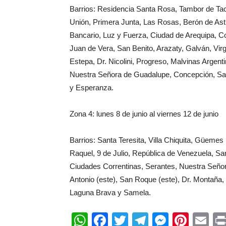
Barrios: Residencia Santa Rosa, Tambor de Ta
Unión, Primera Junta, Las Rosas, Berón de As
Bancario, Luz y Fuerza, Ciudad de Arequipa, C
Juan de Vera, San Benito, Arazaty, Galván, Virg
Estepa, Dr. Nicolini, Progreso, Malvinas Argenti
Nuestra Señora de Guadalupe, Concepción, San
y Esperanza.
Zona 4: lunes 8 de junio al viernes 12 de junio
Barrios: Santa Teresita, Villa Chiquita, Güemes 
Raquel, 9 de Julio, República de Venezuela, Sa
Ciudades Correntinas, Serantes, Nuestra Señora
Antonio (este), San Roque (este), Dr. Montaña,
Laguna Brava y Samela.
WhatsApp
Facebook
Twitter
Telegram
Messen
Pinte
Em