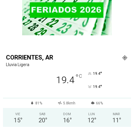
CORRIENTES, AR
Lluvia Ligera
°
19.4
°
C
19.4
°
19.4
81%
5.8kmh
66%
VIE
SAB
DOM
LUN
MAR
15
°
20
°
16
°
12
°
11
°