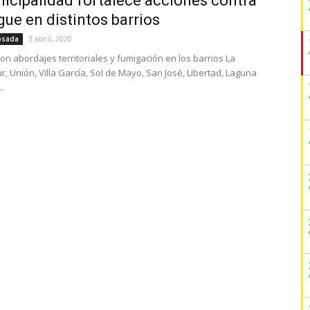
icipalidad fortalece acciones contra
gue en distintos barrios
3 abril, 2020
osada
on abordajes territoriales y fumigación en los barrios La
, Unión, Villa García, Sol de Mayo, San José, Libertad, Laguna
..