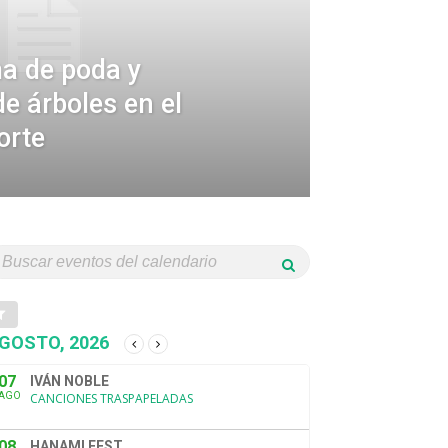
ma de poda y
e árboles en el
orte
GOSTO, 2026
07
IVÁN NOBLE
AGO
CANCIONES TRASPAPELADAS
08
HANAMI FEST