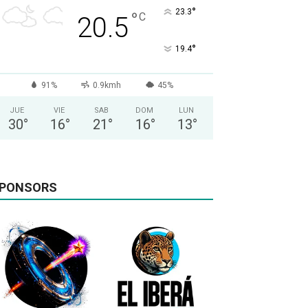
°
23.3
°
C
20.5
°
19.4
91%
0.9kmh
45%
JUE
VIE
SAB
DOM
LUN
30
°
16
°
21
°
16
°
13
°
PONSORS