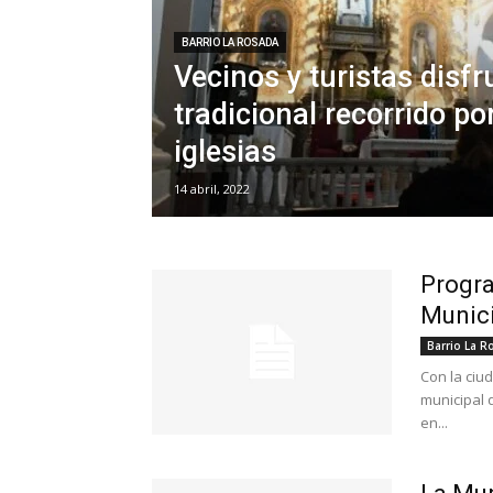
BARRIO LA ROSADA
Vecinos y turistas disfr
tradicional recorrido por
iglesias
14 abril, 2022
Progra
Munici
Barrio La R
Con la ciu
municipal 
en...