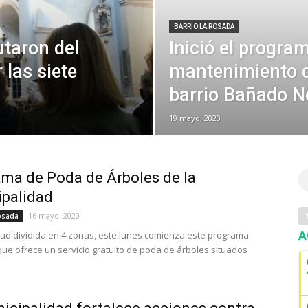
BARRIO LA ROSADA
utaron del
Inició el progra
 las siete
mantenimiento d
barrio Bañado N
19 mayo, 2020
ma de Poda de Árboles de la
palidad
16 mayo, 2020
osada
A
dad dividida en 4 zonas, este lunes comienza este programa
que ofrece un servicio gratuito de poda de árboles situados