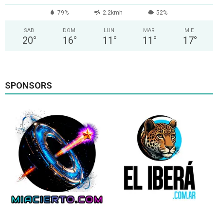
79%
2.2kmh
52%
SAB
DOM
LUN
MAR
MIE
20
°
16
°
11
°
11
°
17
°
SPONSORS