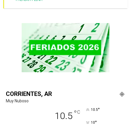
CORRIENTES, AR
Muy Nuboso
°
10.5
°
C
10.5
°
10