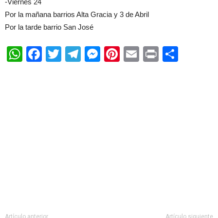
-Viernes 24
Por la mañana barrios Alta Gracia y 3 de Abril
Por la tarde barrio San José
WhatsApp
Facebook
Twitter
Telegram
Messenger
Pinterest
Email
Print
Shar
Artículo anterior
Artículo siguiente