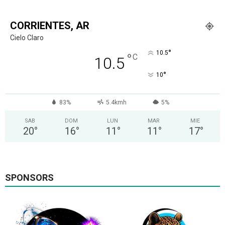
CORRIENTES, AR
Cielo Claro
°
10.5
°
C
10.5
°
10
83%
5.4kmh
5%
SAB
DOM
LUN
MAR
MIE
20
°
16
°
11
°
11
°
17
°
SPONSORS