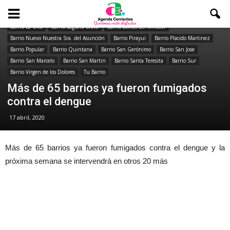
Barrio 3 de Abril
Barrio Alta Gracia
Barrio Canal 13
Barrio Guemes
Barrio La Olla
Barrio Laguna Brava
Barrio Lomas del Mirador
Barrio Nuevo Nuestra Sra. del Asunción
Barrio Pirayui
Barrio Placido Martinez
Barrio Popular
Barrio Quintana
Barrio San Gerónimo
Barrio San Jose
Barrio San Marcelo
Barrio San Martin
Barrio Santa Teresita
Barrio Sur
Barrio Virgen de los Dolores
Tu Barrio
Más de 65 barrios ya fueron fumigados
contra el dengue
17 abril, 2020
Más de 65 barrios ya fueron fumigados contra el dengue y la
próxima semana se intervendrá en otros 20 más