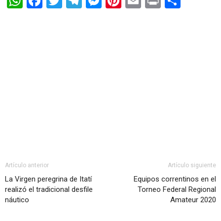
WhatsApp
Facebook
Twitter
Telegram
Messenger
Pinterest
Email
Print
Shar
Artículo anterior
Artículo siguiente
La Virgen peregrina de Itatí
Equipos correntinos en el
realizó el tradicional desfile
Torneo Federal Regional
náutico
Amateur 2020