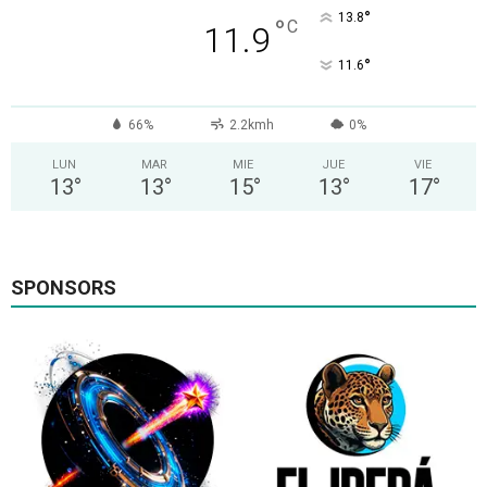
°
13.8
°
C
11.9
°
11.6
66%
2.2kmh
0%
LUN
MAR
MIE
JUE
VIE
13
°
13
°
15
°
13
°
17
°
SPONSORS