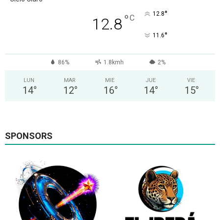
°
12.8
°
C
12.8
°
11.6
86%
1.8kmh
2%
LUN
MAR
MIE
JUE
VIE
14
°
12
°
16
°
14
°
15
°
SPONSORS