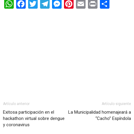
WhatsApp
Facebook
Twitter
Telegram
Messenger
Pinterest
Email
Print
Shar
Artículo anterior
Artículo siguiente
Exitosa participación en el
La Municipalidad homenajeará a
hackathon virtual sobre dengue
“Cacho” Espíndola
y coronavirus