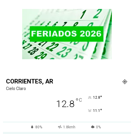
CORRIENTES, AR
Cielo Claro
°
12.8
°
C
12.8
°
11.1
80%
1.8kmh
0%