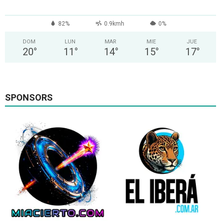
82%
0.9kmh
0%
DOM
LUN
MAR
MIE
JUE
20
°
11
°
14
°
15
°
17
°
SPONSORS