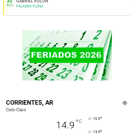
30
GABRIEL ROLÓN
AGO
PALABRA PLENA
CORRIENTES, AR
Cielo Claro
°
15.5
°
C
14.9
°
13.9