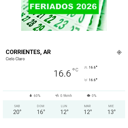
CORRIENTES, AR
Cielo Claro
°
16.6
°
C
16.6
°
16.6
60%
0.9kmh
0%
SAB
DOM
LUN
MAR
MIE
20
°
16
°
12
°
12
°
13
°