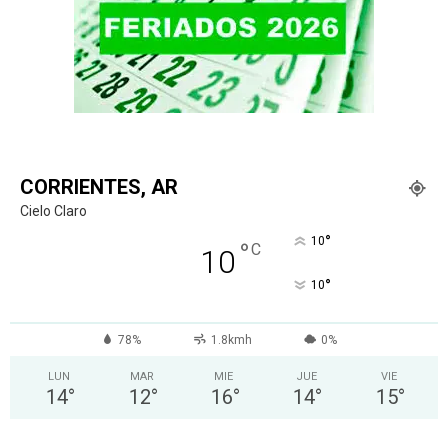
CORRIENTES, AR
Cielo Claro
°
10
°
C
10
°
10
78%
1.8kmh
0%
LUN
MAR
MIE
JUE
VIE
14
°
12
°
16
°
14
°
15
°