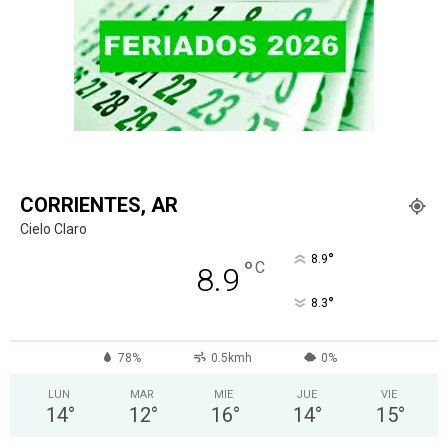
CORRIENTES, AR
Cielo Claro
°
8.9
°
C
8.9
°
8.3
78%
0.5kmh
0%
LUN
MAR
MIE
JUE
VIE
14
°
12
°
16
°
14
°
15
°