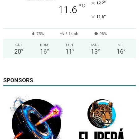
°
12.2
°
C
11.6
°
11.6
75%
3.1kmh
98%
SAB
DOM
LUN
MAR
MIE
20
°
16
°
11
°
13
°
16
°
SPONSORS