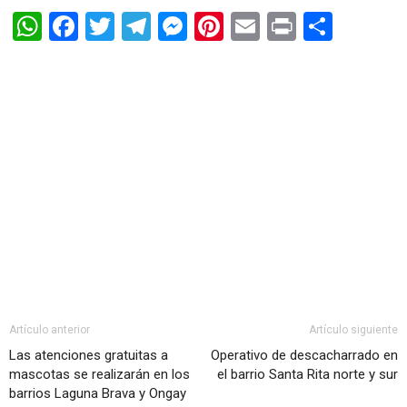
WhatsApp
Facebook
Twitter
Telegram
Messenger
Pinterest
Email
Print
Shar
Artículo anterior
Artículo siguiente
Las atenciones gratuitas a
Operativo de descacharrado en
mascotas se realizarán en los
el barrio Santa Rita norte y sur
barrios Laguna Brava y Ongay