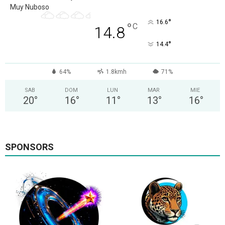
Muy Nuboso
°
16.6
°
C
14.8
°
14.4
64%
1.8kmh
71%
SAB
DOM
LUN
MAR
MIE
20
°
16
°
11
°
13
°
16
°
SPONSORS