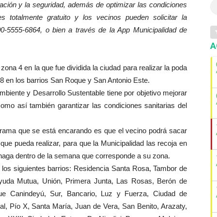
inación y la seguridad, además de optimizar las condiciones
es totalmente gratuito y los vecinos pueden solicitar la
800-5555-6864, o bien a través de la App Municipalidad de
A
ona 4 en la que fue dividida la ciudad para realizar la poda
s 8 en los barrios San Roque y San Antonio Este.
mbiente y Desarrollo Sustentable tiene por objetivo mejorar
como así también garantizar las condiciones sanitarias del
ograma que se está encarando es que el vecino podrá sacar
que pueda realizar, para que la Municipalidad las recoja en
o haga dentro de la semana que corresponde a su zona.
 los siguientes barrios: Residencia Santa Rosa, Tambor de
yuda Mutua, Unión, Primera Junta, Las Rosas, Berón de
ue Canindeyú, Sur, Bancario, Luz y Fuerza, Ciudad de
l, Pío X, Santa María, Juan de Vera, San Benito, Arazaty,