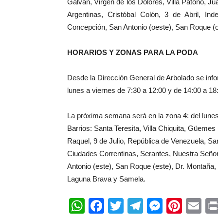
Galván, Virgen de los Dolores, Villa Patono, Ju
Argentinas, Cristóbal Colón, 3 de Abril, In
Concepción, San Antonio (oeste), San Roque (
HORARIOS Y ZONAS PARA LA PODA
Desde la Dirección General de Arbolado se info
lunes a viernes de 7:30 a 12:00 y de 14:00 a 18
La próxima semana será en la zona 4: del lunes 8
Barrios: Santa Teresita, Villa Chiquita, Güemes 
Raquel, 9 de Julio, República de Venezuela, Sa
Ciudades Correntinas, Serantes, Nuestra Señora
Antonio (este), San Roque (este), Dr. Montaña,
Laguna Brava y Samela.
WhatsApp
Facebook
Twitter
Telegram
Messen
Pinte
Em