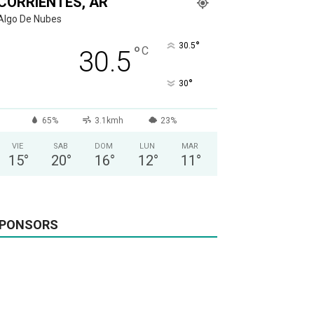
CORRIENTES, AR
Algo De Nubes
°
30.5
°
C
30.5
°
30
65%
3.1kmh
23%
VIE
SAB
DOM
LUN
MAR
15
°
20
°
16
°
12
°
11
°
PONSORS