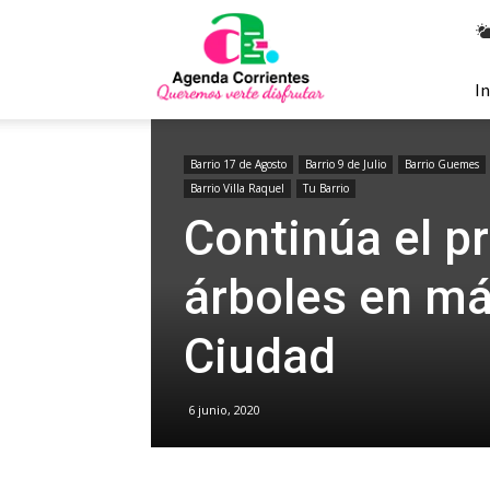
Agenda
Corrientes
In
Barrio 17 de Agosto
Barrio 9 de Julio
Barrio Guemes
Barrio Villa Raquel
Tu Barrio
Continúa el p
árboles en má
Ciudad
6 junio, 2020