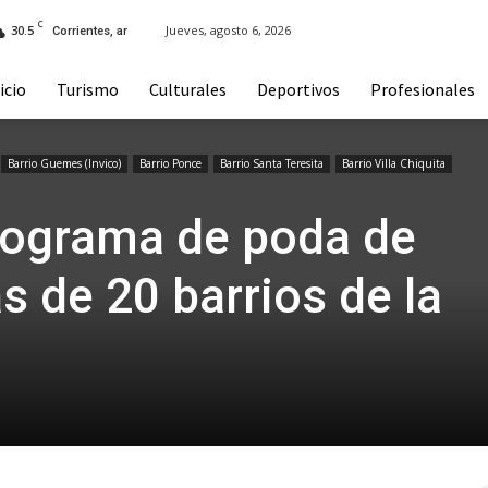
C
30.5
Jueves, agosto 6, 2026
Corrientes, ar
icio
Turismo
Culturales
Deportivos
Profesionales
Barrio Guemes (Invico)
Barrio Ponce
Barrio Santa Teresita
Barrio Villa Chiquita
rograma de poda de
s de 20 barrios de la