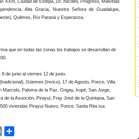
an XXIII, Ciudad de Estepa, Dr. Nicolini, Progreso, Malvinas
dependencia, Alta Gracia, Nuestra Señora de Guadalupe,
oeste), Quilmes, Río Paraná y Esperanza.
rma que en todas las zonas los trabajos se desarrollan de
:00.
 de junio al viernes 12 de junio.
(tradicional), Güemes (Invico), 17 de Agosto, Ponce, Villa
n Marcelo, Paloma de la Paz, Ongay, Irupé, San Jorge,
 de la Asunción, Pirayuí, Fray José de la Quintana, San
 500 viviendas Pirayuí Nuevo, Ponce, Santa Rita sur,
ger
rest
ail
Print
Share