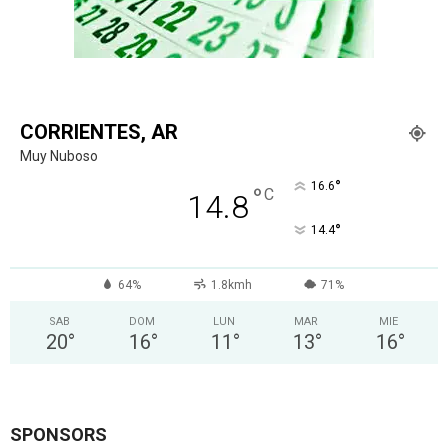
CORRIENTES, AR
Muy Nuboso
°
16.6
°
C
14.8
°
14.4
64%
1.8kmh
71%
SAB
DOM
LUN
MAR
MIE
20
°
16
°
11
°
13
°
16
°
SPONSORS