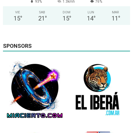
93%
1.3kmh
76%
VIE
SAB
DOM
LUN
MAR
15
°
21
°
15
°
14
°
11
°
SPONSORS