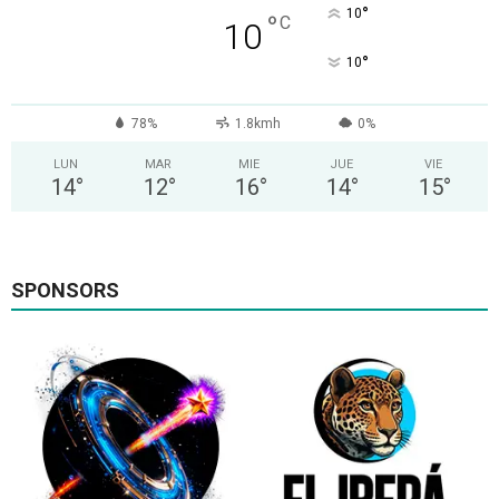
°
10
°
C
10
°
10
78%
1.8kmh
0%
LUN
MAR
MIE
JUE
VIE
14
°
12
°
16
°
14
°
15
°
SPONSORS