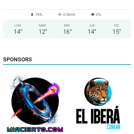
78%
0.5kmh
0%
LUN
MAR
MIE
JUE
VIE
14
°
12
°
16
°
14
°
15
°
SPONSORS