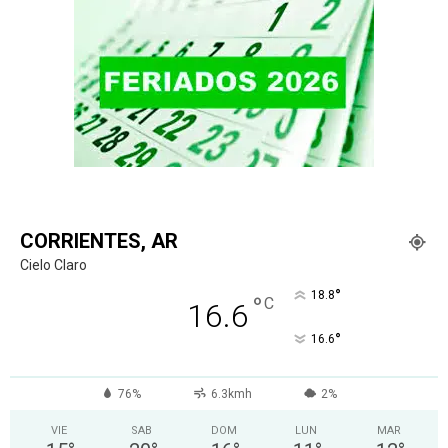
CORRIENTES, AR
Cielo Claro
°
18.8
°
C
16.6
°
16.6
76%
6.3kmh
2%
VIE
SAB
DOM
LUN
MAR