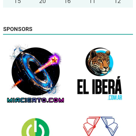
15
°
20
°
16
°
11
°
12
°
SPONSORS