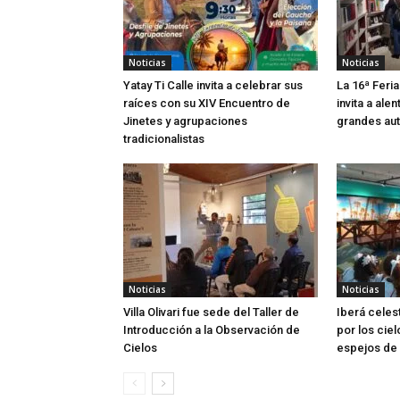
Noticias
Noticias
Yatay Ti Calle invita a celebrar sus
La 16ª Feria
raíces con su XIV Encuentro de
invita a alen
Jinetes y agrupaciones
grandes aut
tradicionalistas
Noticias
Noticias
Villa Olivari fue sede del Taller de
Iberá celes
Introducción a la Observación de
por los ciel
Cielos
espejos de