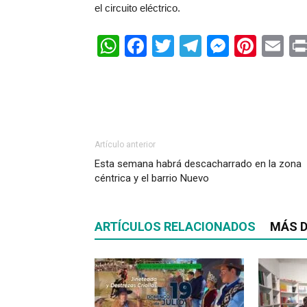
el circuito eléctrico.
WhatsApp
Facebook
Twitter
Telegram
Messen
Pinte
Em
Artículo anterior
Esta semana habrá descacharrado en la zona
céntrica y el barrio Nuevo
ARTÍCULOS RELACIONADOS
MÁS D