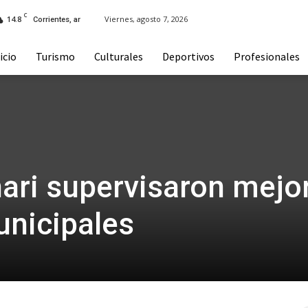
C
14.8
Viernes, agosto 7, 2026
Corrientes, ar
icio
Turismo
Culturales
Deportivos
Profesionales
ari supervisaron mejo
unicipales