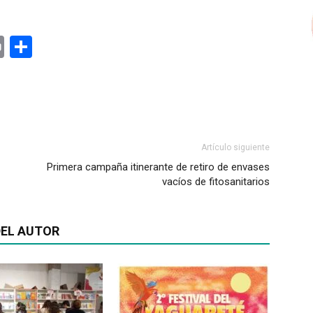
ger
rest
ail
Print
Share
Artículo siguiente
Primera campaña itinerante de retiro de envases
vacíos de fitosanitarios
EL AUTOR