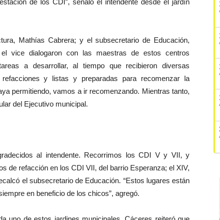
estación de los CDI”, señaló el intendente desde el jardín
tura, Mathías Cabrera; y el subsecretario de Educación,
el vice dialogaron con las maestras de estos centros
tareas a desarrollar, al tiempo que recibieron diversas
s refacciones y listas y preparadas para recomenzar la
vaya permitiendo, vamos a ir recomenzando. Mientras tanto,
lar del Ejecutivo municipal.
adecidos al intendente. Recorrimos los CDI V y VII, y
s de refacción en los CDI VII, del barrio Esperanza; el XIV,
recalcó el subsecretario de Educación. “Estos lugares están
empre en beneficio de los chicos”, agregó.
ada uno de estos jardines municipales, Cáceres reiteró que