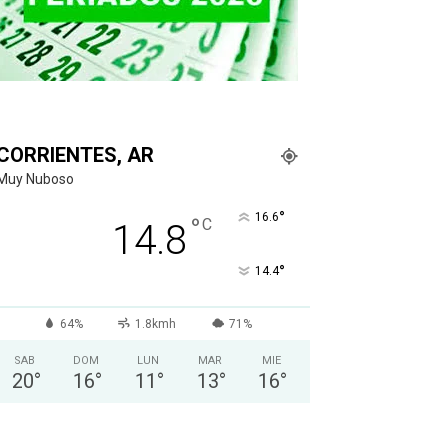
CORRIENTES, AR
Muy Nuboso
°
16.6
°
C
14.8
°
14.4
64%
1.8kmh
71%
SAB
DOM
LUN
MAR
MIE
20
°
16
°
11
°
13
°
16
°