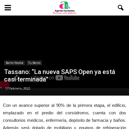
Barrio Yecohá
Tu Barrio
Tassano: “La nueva SAPS Open ya está
casi terminada”
17 febrero, 2022
Con un avance superior al 90% de la primera etapa, el edificio,
emplazado en el predio del corsódromo, cuenta con dos
consultorios médicos, enfermería, depósito de farmacia y baños.
Además será dotado de mobiliario y equipos de refrigeración