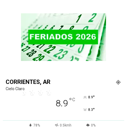
CORRIENTES, AR
Cielo Claro
°
8.9
°
C
8.9
°
8.3
78%
0.5kmh
0%