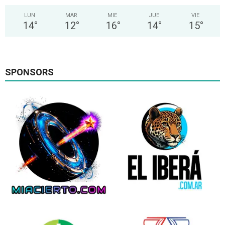
LUN
MAR
MIE
JUE
VIE
14
°
12
°
16
°
14
°
15
°
SPONSORS