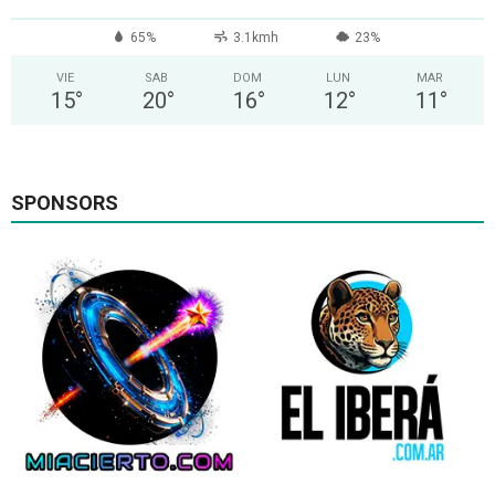
65%
3.1kmh
23%
VIE
SAB
DOM
LUN
MAR
15
°
20
°
16
°
12
°
11
°
SPONSORS