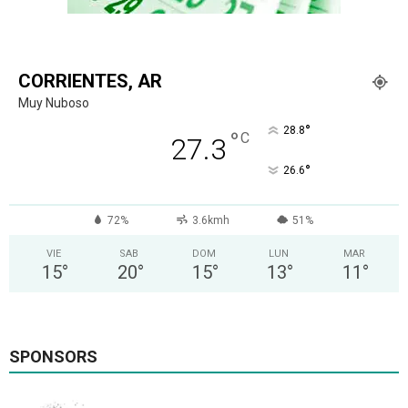
CORRIENTES, AR
Muy Nuboso
°
28.8
°
C
27.3
°
26.6
72%
3.6kmh
51%
VIE
SAB
DOM
LUN
MAR
15
°
20
°
15
°
13
°
11
°
SPONSORS