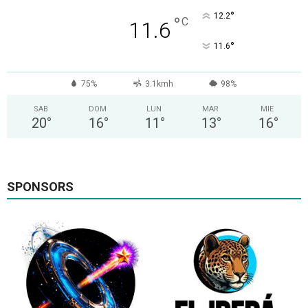
°
12.2
°
C
11.6
°
11.6
75%
3.1kmh
98%
SAB
DOM
LUN
MAR
MIE
20
°
16
°
11
°
13
°
16
°
SPONSORS