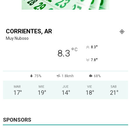
CORRIENTES, AR
Muy Nuboso
°
8.3
°
C
8.3
°
7.8
75%
1.8kmh
68%
MAR
MIE
JUE
VIE
SAB
17
°
19
°
14
°
18
°
21
°
SPONSORS