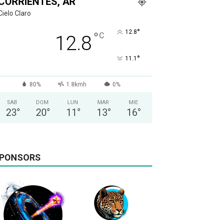
CORRIENTES, AR
Cielo Claro
°
12.8
°
C
12.8
°
11.1
80%
1.8kmh
0%
SAB
DOM
LUN
MAR
MIE
23
°
20
°
11
°
13
°
16
°
PONSORS