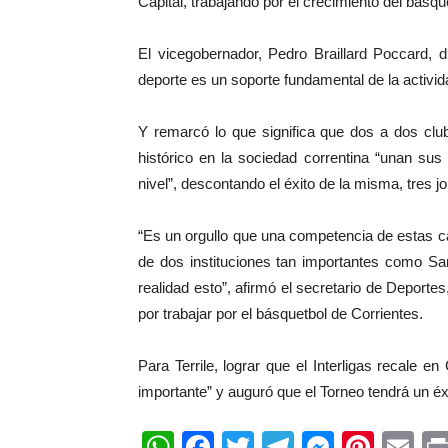
Capital, trabajando por el crecimiento del básq
El vicegobernador, Pedro Braillard Poccard, d
deporte es un soporte fundamental de la activida
Y remarcó lo que significa que dos a dos clu
histórico en la sociedad correntina “unan su
nivel”, descontando el éxito de la misma, tres jo
“Es un orgullo que una competencia de estas c
de dos instituciones tan importantes como Sa
realidad esto”, afirmó el secretario de Deportes
por trabajar por el básquetbol de Corrientes.
Para Terrile, lograr que el Interligas recale 
importante” y auguró que el Torneo tendrá un éxit
WhatsApp
Facebook
Twitter
Telegram
Messen
Pinte
Em