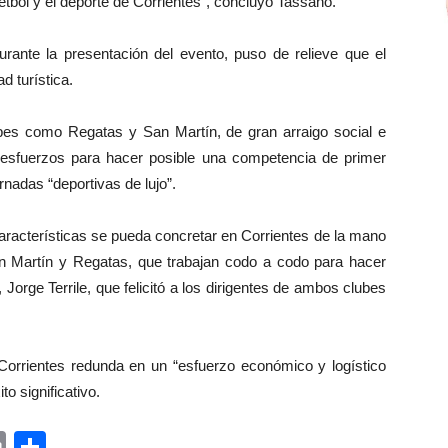
uetbol y el deporte de Corrientes”, concluyó Tassano.
urante la presentación del evento, puso de relieve que el
d turística.
bes como Regatas y San Martín, de gran arraigo social e
s esfuerzos para hacer posible una competencia de primer
rnadas “deportivas de lujo”.
aracterísticas se pueda concretar en Corrientes de la mano
n Martín y Regatas, que trabajan codo a codo para hacer
, Jorge Terrile, que felicitó a los dirigentes de ambos clubes
en Corrientes redunda en un “esfuerzo económico y logístico
o significativo.
ger
rest
ail
Print
Share