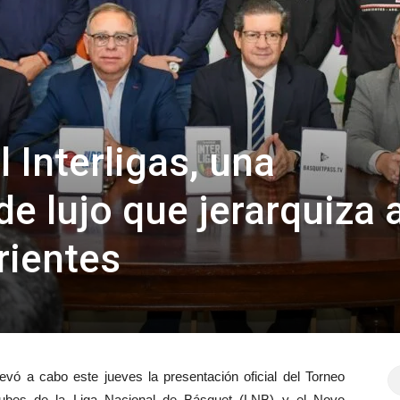
 Interligas, una
e lujo que jerarquiza a
rientes
vó a cabo este jueves la presentación oficial del Torneo
 clubes de la Liga Nacional de Básquet (LNB) y el Novo