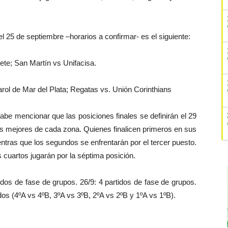
 el 25 de septiembre –horarios a confirmar- es el siguiente:
ete; San Martín vs Unifacisa.
arol de Mar del Plata; Regatas vs. Unión Corinthians
cabe mencionar que las posiciones finales se definirán el 29
os mejores de cada zona. Quienes finalicen primeros en sus
mientras que los segundos se enfrentarán por el tercer puesto.
s cuartos jugarán por la séptima posición.
tidos de fase de grupos. 26/9: 4 partidos de fase de grupos.
idos (4ºA vs 4ºB, 3ºA vs 3ºB, 2ºA vs 2ºB y 1ºA vs 1ºB).