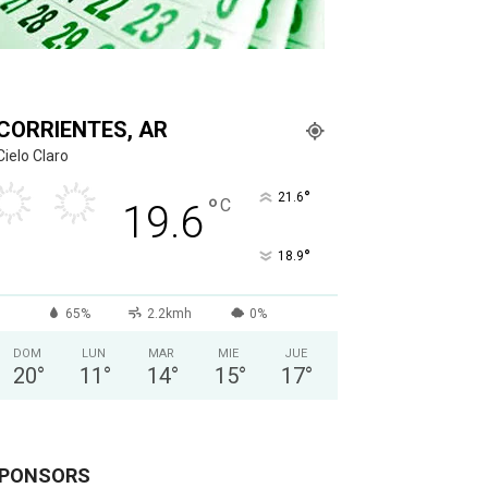
CORRIENTES, AR
Cielo Claro
°
21.6
°
C
19.6
°
18.9
65%
2.2kmh
0%
DOM
LUN
MAR
MIE
JUE
20
°
11
°
14
°
15
°
17
°
PONSORS