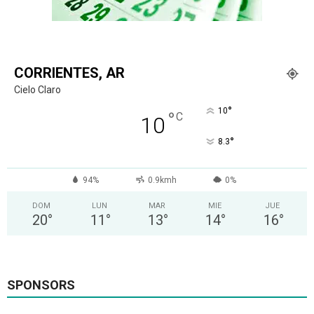
CORRIENTES, AR
Cielo Claro
°
10
°
C
10
°
8.3
94%
0.9kmh
0%
DOM
LUN
MAR
MIE
JUE
20
°
11
°
13
°
14
°
16
°
SPONSORS