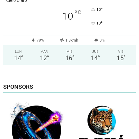
Cielo Claro
°
10
°
C
10
°
10
78%
1.8kmh
0%
LUN
MAR
MIE
JUE
VIE
14
°
12
°
16
°
14
°
15
°
SPONSORS