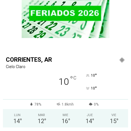
CORRIENTES, AR
Cielo Claro
°
10
°
C
10
°
10
78%
1.8kmh
0%
LUN
MAR
MIE
JUE
VIE
14
°
12
°
16
°
14
°
15
°