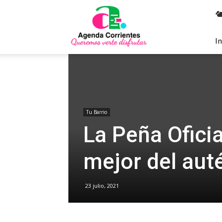
Agenda
Corrientes
In
Tu Barrio
La Peña Oficia
mejor del au
23 julio, 2021