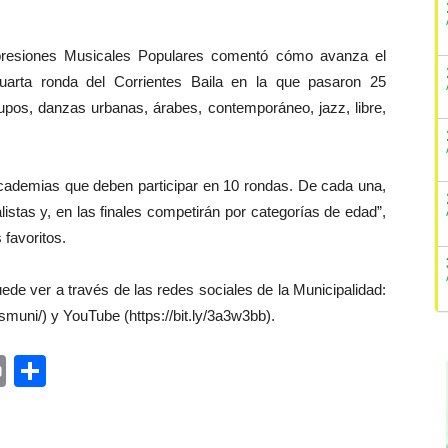
xpresiones Musicales Populares comentó cómo avanza el
cuarta ronda del Corrientes Baila en la que pasaron 25
grupos, danzas urbanas, árabes, contemporáneo, jazz, libre,
 academias que deben participar en 10 rondas. De cada una,
alistas y, en las finales competirán por categorías de edad”,
 favoritos.
de ver a través de las redes sociales de la Municipalidad:
uni/) y YouTube (https://bit.ly/3a3w3bb).
ger
rest
ail
Print
Share