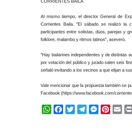
CORRIENTES BAILA
Al mismo tiempo, el director General de E
Corrientes Baila. “El sábado se realizó la 
participantes entre solistas, dúos, parejas y 
folklore, malambo y ritmos latinos”, aseveró.
“Hay bailarines independientes y de distintas
por votación del público y jurado salen seis fin
señaló invitando a los vecinos a que elijan a sus
Vale mencionar que la propuesta también se pue
Facebook (https://www.facebook.com/corrientesm
WhatsApp
Facebook
Twitter
Telegram
Messen
Pinte
Em