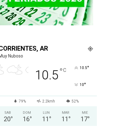
CORRIENTES, AR
Muy Nuboso
°
10.5
°
C
10.5
°
10
79%
2.2kmh
52%
SAB
DOM
LUN
MAR
MIE
20
°
16
°
11
°
11
°
17
°