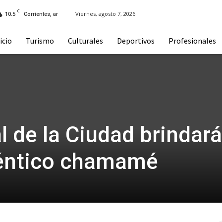
C
10.5
Viernes, agosto 7, 2026
Corrientes, ar
icio
Turismo
Culturales
Deportivos
Profesionales
l de la Ciudad brindará
téntico chamamé