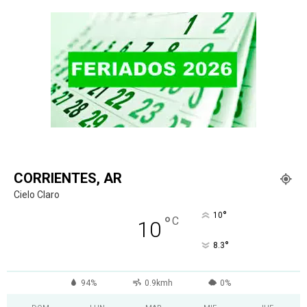
CORRIENTES, AR
Cielo Claro
°
10
°
C
10
°
8.3
94%
0.9kmh
0%