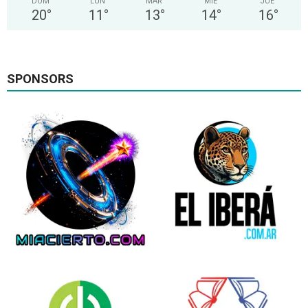
DOM
LUN
MAR
MIE
JUE
20
°
11
°
13
°
14
°
16
°
SPONSORS