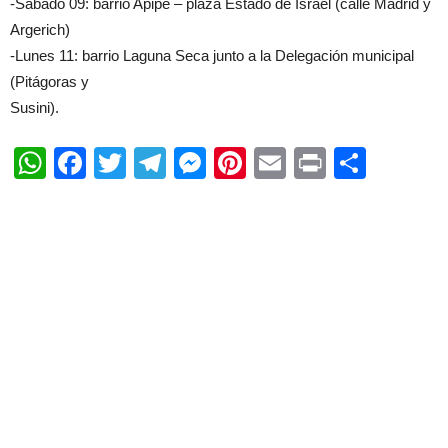
-Sábado 09: barrio Apipe – plaza Estado de Israel (calle Madrid y
Argerich)
-Lunes 11: barrio Laguna Seca junto a la Delegación municipal
(Pitágoras y
Susini).
WhatsApp
Facebook
Twitter
Telegram
Messenger
Pinterest
Email
Print
Shar