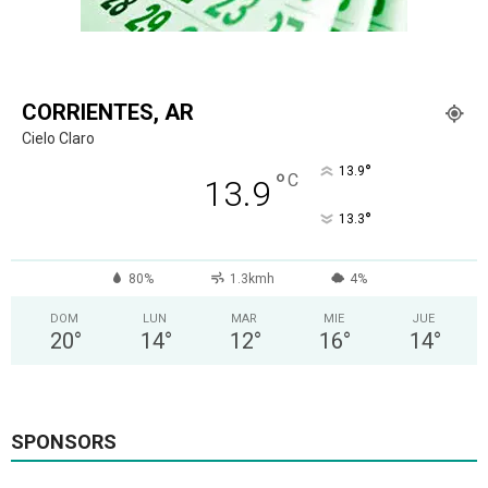
CORRIENTES, AR
Cielo Claro
°
13.9
°
C
13.9
°
13.3
80%
1.3kmh
4%
DOM
LUN
MAR
MIE
JUE
20
°
14
°
12
°
16
°
14
°
SPONSORS