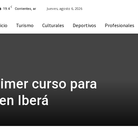
C
19.4
Jueves, agosto 6, 2026
Corrientes, ar
icio
Turismo
Culturales
Deportivos
Profesionales
rimer curso para
en Iberá