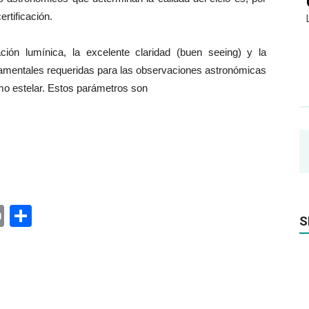
ertificación.
ión lumínica, la excelente claridad (buen seeing) y la
ndamentales requeridas para las observaciones astronómicas
ismo estelar. Estos parámetros son
ger
rest
ail
Print
Share
S