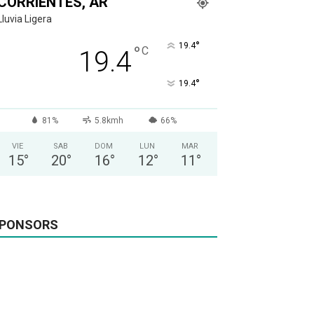
CORRIENTES, AR
Lluvia Ligera
°
19.4
°
C
19.4
°
19.4
81%
5.8kmh
66%
VIE
SAB
DOM
LUN
MAR
15
°
20
°
16
°
12
°
11
°
PONSORS