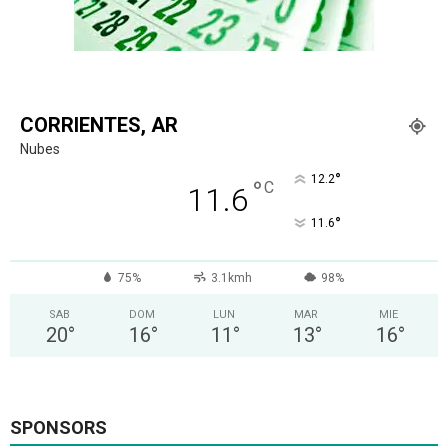
CORRIENTES, AR
Nubes
°
12.2
°
C
11.6
°
11.6
75%
3.1kmh
98%
SAB
DOM
LUN
MAR
MIE
20
°
16
°
11
°
13
°
16
°
SPONSORS