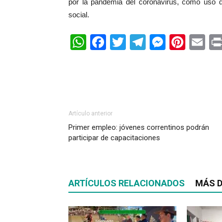
por la pandemia del coronavirus, como uso de 
social.
WhatsApp
Facebook
Twitter
Telegram
Messen
Pinte
Em
Artículo anterior
Primer empleo: jóvenes correntinos podrán
participar de capacitaciones
ARTÍCULOS RELACIONADOS
MÁS D