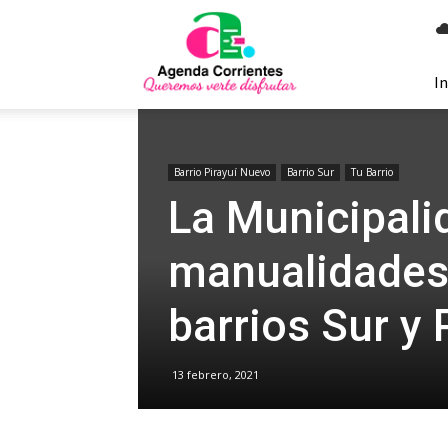
Agenda
Corrientes
In
Barrio Pirayuí Nuevo
Barrio Sur
Tu Barrio
La Municipalid
manualidades 
barrios Sur y
13 febrero, 2021