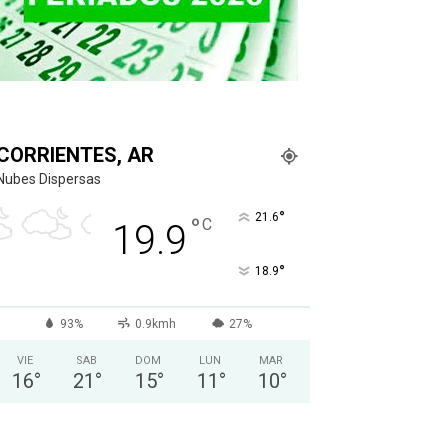
CORRIENTES, AR
Nubes Dispersas
°
21.6
°
C
19.9
°
18.9
93%
0.9kmh
27%
VIE
SAB
DOM
LUN
MAR
16
°
21
°
15
°
11
°
10
°