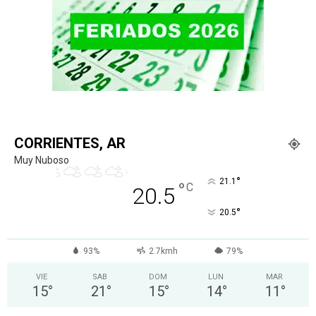
CORRIENTES, AR
Muy Nuboso
°
21.1
°
C
20.5
°
20.5
93%
2.7kmh
79%
VIE
SAB
DOM
LUN
MAR
15
°
21
°
15
°
14
°
11
°