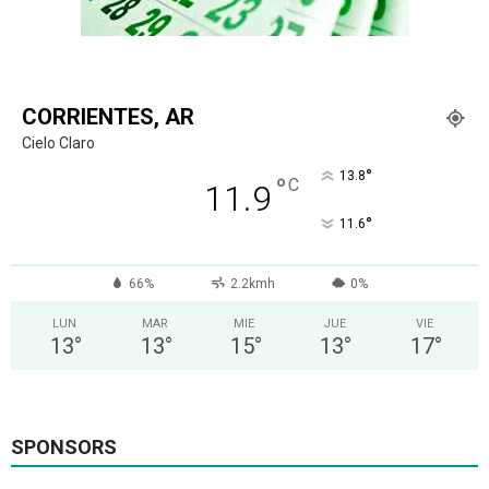
CORRIENTES, AR
Cielo Claro
°
13.8
°
C
11.9
°
11.6
66%
2.2kmh
0%
LUN
MAR
MIE
JUE
VIE
13
°
13
°
15
°
13
°
17
°
SPONSORS