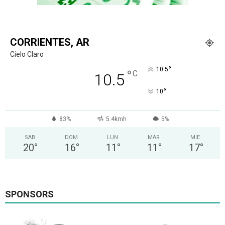
CORRIENTES, AR
Cielo Claro
°
10.5
°
C
10.5
°
10
83%
5.4kmh
5%
SAB
DOM
LUN
MAR
MIE
20
°
16
°
11
°
11
°
17
°
SPONSORS