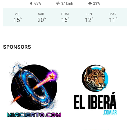
65%
3.1kmh
23%
VIE
SAB
DOM
LUN
MAR
15
°
20
°
16
°
12
°
11
°
SPONSORS