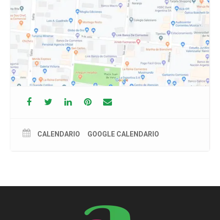
Gonzalo Lorenzo, agrega texturas y colores a las melodías,
mientras que el vocalista y guitarrista Brian Tolenti logra
capturar la esencia del sonido de Cerati con su voz versátil y
su virtuosismo en la guitarra.
Para los fans de Soda Stereo, El Cuarto Soda es una
oportunidad única de revivir las canciones de una de las
bandas más importantes de la música argentina,
interpretadas por una banda que ha sabido honrar su legado
con pasión y dedicación.
Entradas
A la venta en weepas.ar/ y en boletería del teatro, San Juan
637, de lunes a sábados de 9 a 13 hs y de 17 a 21 hs.
CALENDARIO
GOOGLE CALENDARIO