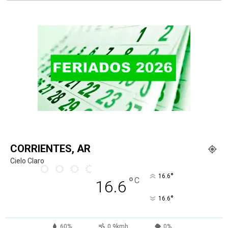
CORRIENTES, AR
Cielo Claro
°
16.6
°
C
16.6
°
16.6
60%
0.9kmh
0%