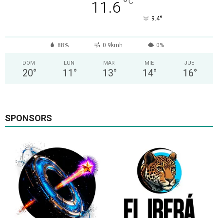
°
C
11.6
°
9.4
88%
0.9kmh
0%
DOM
LUN
MAR
MIE
JUE
20
°
11
°
13
°
14
°
16
°
SPONSORS