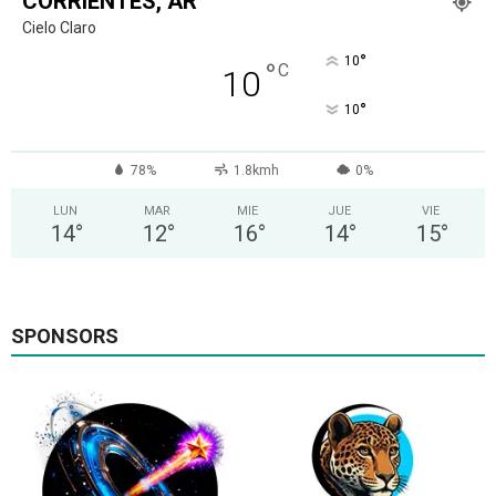
CORRIENTES, AR
Cielo Claro
°
10
°
C
10
°
10
78%
1.8kmh
0%
LUN
MAR
MIE
JUE
VIE
14
°
12
°
16
°
14
°
15
°
SPONSORS