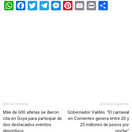
WhatsApp
Facebook
Twitter
Telegram
Messenger
Pinterest
Email
Print
Shar
Artículo anterior
Artículo siguiente
Más de 600 atletas se dieron
Gobernador Valdés: “El carnaval
cita en Goya para participar de
en Corrientes genera entre 20 y
dos destacados eventos
25 millones de pesos por
deportivos
noche”