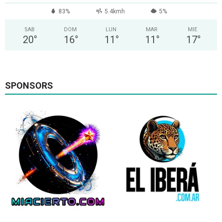
83%
5.4kmh
5%
SAB
DOM
LUN
MAR
MIE
20
°
16
°
11
°
11
°
17
°
SPONSORS