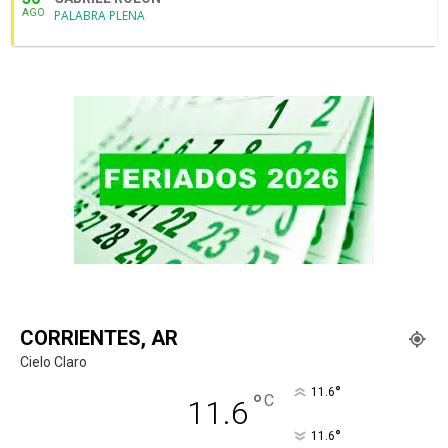
AGO
PALABRA PLENA
CORRIENTES, AR
Cielo Claro
°
11.6
°
C
11.6
°
11.6