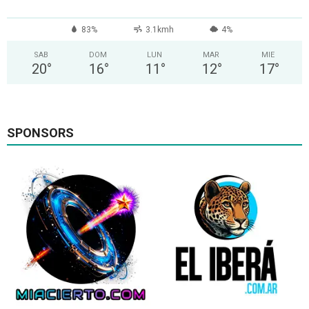
83%
3.1kmh
4%
SAB
DOM
LUN
MAR
MIE
20
°
16
°
11
°
12
°
17
°
SPONSORS