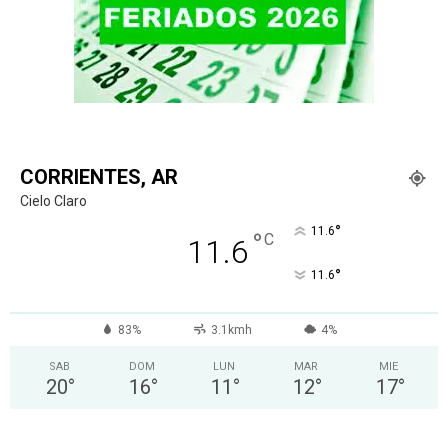
CORRIENTES, AR
Cielo Claro
°
11.6
°
C
11.6
°
11.6
83%
3.1kmh
4%
SAB
DOM
LUN
MAR
MIE
20
°
16
°
11
°
12
°
17
°